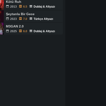
Kötü Ruh
2013
6.5
Dublaj & Altyazı
Şeytanla Bir Gece
2023
7.0
Türkçe Altyazı
M3GAN 2.0
2025
6.0
Dublaj & Altyazı