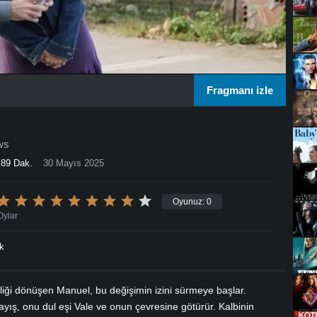
Fragmanı izle
ws
89 Dak.
30 Mayıs 2025
Oyunuz:
0
Oylar
k
iliği dönüşen Manuel, bu değişimin izini sürmeye başlar.
yış, onu dul eşi Vale ve onun çevresine götürür. Kalbinin