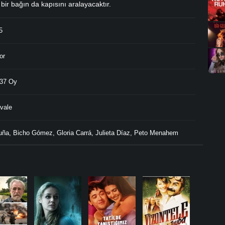
 bir bağın da kapısını aralayacaktır.
5
or
37 Oy
vale
uña
,
Bicho Gómez
,
Gloria Carrá
,
Julieta Díaz
,
Peto Menahem