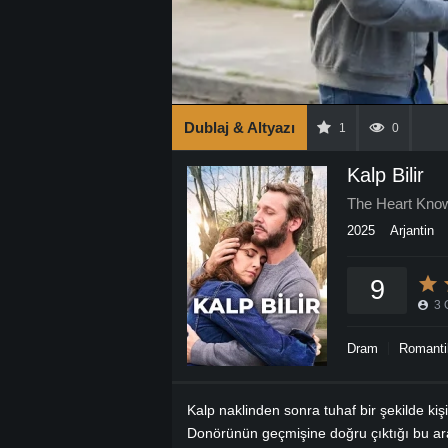
Dublaj & Altyazı
1
0
Kalp Bilir
The Heart Kno
2025
Arjantin
9
3
Dram
Romanti
Kalp naklinden sonra tuhaf bir şekilde kiş
Donörünün geçmişine doğru çıktığı bu ara