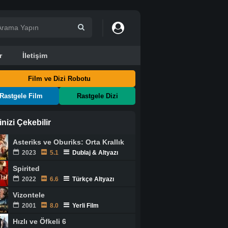
r
İletişim
Film ve Dizi Robotu
Rastgele Film
Rastgele Dizi
ginizi Çekebilir
Asteriks ve Oburiks: Orta Krallık
2023
5.1
Dublaj & Altyazı
Spirited
2022
6.6
Türkçe Altyazı
Vizontele
2001
8.0
Yerli Film
Hızlı ve Öfkeli 6