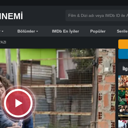
NNEMI
r
Bölümler
IMDb En İyiler
Popüler
Serile
AZI
İl