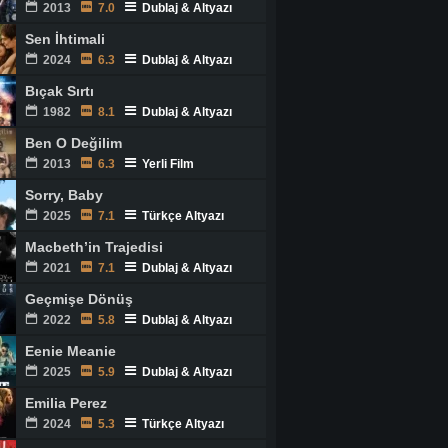
2013
7.0
Dublaj & Altyazı
Sen İhtimali
2024
6.3
Dublaj & Altyazı
Bıçak Sırtı
1982
8.1
Dublaj & Altyazı
Ben O Değilim
2013
6.3
Yerli Film
Sorry, Baby
2025
7.1
Türkçe Altyazı
Macbeth’in Trajedisi
2021
7.1
Dublaj & Altyazı
Geçmişe Dönüş
2022
5.8
Dublaj & Altyazı
Eenie Meanie
2025
5.9
Dublaj & Altyazı
Emilia Perez
2024
5.3
Türkçe Altyazı