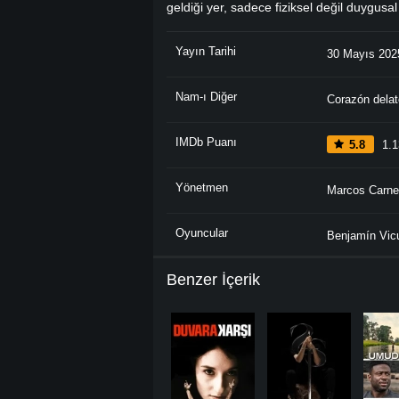
geldiği yer, sadece fiziksel değil duygusal
Yayın Tarihi
30 Mayıs 202
Nam-ı Diğer
Corazón delat
IMDb Puanı
5.8
1.1
Yönetmen
Marcos Carne
Oyuncular
Benjamín Vic
Benzer İçerik