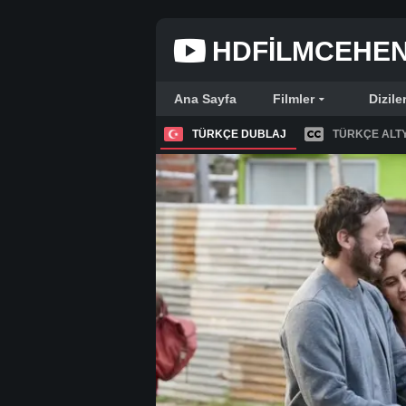
HDFILMCEHE
Ana Sayfa
Filmler
Dizile
TÜRKÇE DUBLAJ
TÜRKÇE ALTY