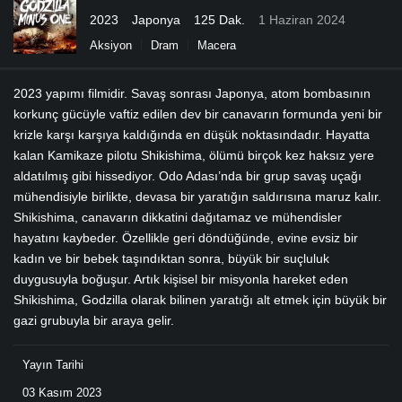
2023
Japonya
125 Dak.
1 Haziran 2024
Aksiyon
Dram
Macera
2023 yapımı filmidir. Savaş sonrası Japonya, atom bombasının
korkunç gücüyle vaftiz edilen dev bir canavarın formunda yeni bir
krizle karşı karşıya kaldığında en düşük noktasındadır. Hayatta
kalan Kamikaze pilotu Shikishima, ölümü birçok kez haksız yere
aldatılmış gibi hissediyor. Odo Adası’nda bir grup savaş uçağı
mühendisiyle birlikte, devasa bir yaratığın saldırısına maruz kalır.
Shikishima, canavarın dikkatini dağıtamaz ve mühendisler
hayatını kaybeder. Özellikle geri döndüğünde, evine evsiz bir
kadın ve bir bebek taşındıktan sonra, büyük bir suçluluk
duygusuyla boğuşur. Artık kişisel bir misyonla hareket eden
Shikishima, Godzilla olarak bilinen yaratığı alt etmek için büyük bir
gazi grubuyla bir araya gelir.
Yayın Tarihi
03 Kasım 2023