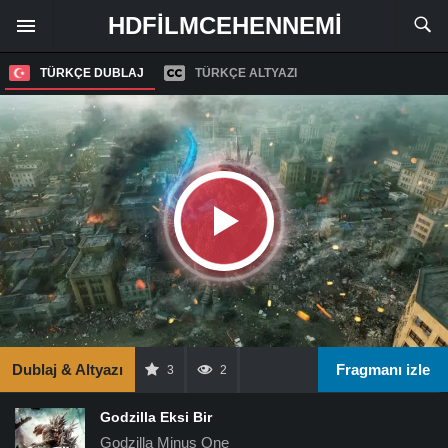
HDFILMCEHENNEMI
TÜRKÇE DUBLAJ
TÜRKÇE ALTYAZI
Dublaj & Altyazı
Fragmanı izle
3
2
Godzilla Eksi Bir
Godzilla Minus One