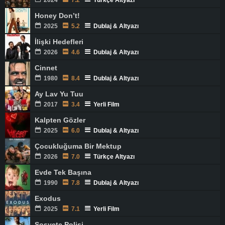
2024
7.2
Türkçe Altyazı
Honey Don’t!
2025
5.2
Dublaj & Altyazı
İlişki Hedefleri
2026
4.6
Dublaj & Altyazı
Cinnet
1980
8.4
Dublaj & Altyazı
Ay Lav Yu Tuu
2017
3.4
Yerli Film
Kalpten Gözler
2025
6.0
Dublaj & Altyazı
Çocukluğuma Bir Mektup
2026
7.0
Türkçe Altyazı
Evde Tek Başına
1990
7.8
Dublaj & Altyazı
Exodus
2025
7.1
Yerli Film
Sosyete Polisi