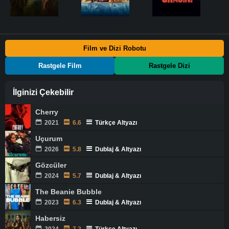
Film ve Dizi Robotu
Rastgele Film
Rastgele Dizi
İlginizi Çekebilir
Cherry
2021
6.6
Türkçe Altyazı
Uçurum
2026
5.8
Dublaj & Altyazı
Gözcüler
2024
5.7
Dublaj & Altyazı
The Beanie Bubble
2023
6.3
Dublaj & Altyazı
Habersiz