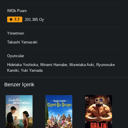
IMDb Puanı
7.7
201.385 Oy
Yönetmen
Takashi Yamazaki
Oyuncular
Hidetaka Yoshioka
,
Minami Hamabe
,
Munetaka Aoki
,
Ryunosuke
Kamiki
,
Yuki Yamada
Benzer İçerik