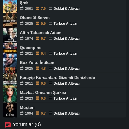
Şrek
2001
7.9
Dublaj & Altyazı
Ölümcül Servet
2025
5.9
Türkçe Altyazı
Altın Tabancalı Adam
1974
6.7
Dublaj & Altyazı
Queenpins
2021
6.4
Türkçe Altyazı
Buz Yolu: İntikam
2025
4.8
Dublaj & Altyazı
Karayip Korsanları: Gizemli Denizlerde
2011
6.6
Dublaj & Altyazı
Mavka: Ormanın Şarkısı
2023
6.6
Türkçe Altyazı
Müşteri
1994
6.7
Dublaj & Altyazı
Yorumlar (0)