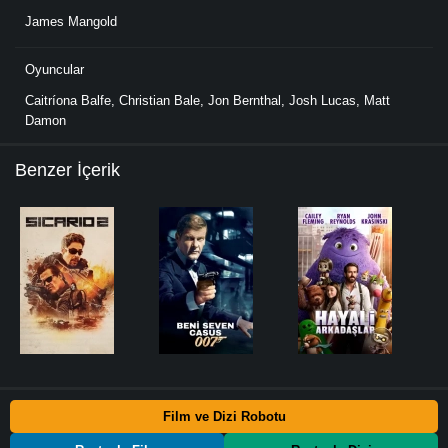
James Mangold
Oyuncular
Caitríona Balfe
,
Christian Bale
,
Jon Bernthal
,
Josh Lucas
,
Matt
Damon
Benzer İçerik
Film ve Dizi Robotu