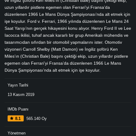
ve İngiliz şoförü Ken Miles’ın (Christian Bale) başını çektiği ekip,
uzun yıllardır pistlere egemen olan Ferrari’yi Fransa’da
düzenlenen 1966 Le Mans Dünya Şampiyonası’nda alt etmek için
işe koyulur. Ford v. Ferrari, 1966 yılında düzenlenen Le Mans 24
Saat Yarışı’nın gerçek hikayesini konu alıyor. Henry Ford II ve Lee
Iacocca ikilisi, tuhaf ancak kararlı bir grup Amerikalı mühendis ve
tasarımcıdan sıfırdan bir otomobil yapmalarını ister. Otomotiv
vizyoneri Carroll Shelby (Matt Damon) ve İngiliz şoförü Ken
Miles’ın (Christian Bale) başını çektiği ekip, uzun yıllardır pistlere
egemen olan Ferrari’yi Fransa’da düzenlenen 1966 Le Mans
Dünya Şampiyonası’nda alt etmek için işe koyulur.
Yayın Tarihi
13 Kasım 2019
IMDb Puanı
8.1
565.140 Oy
Yönetmen