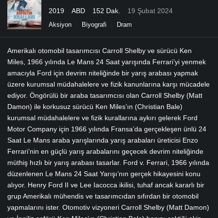
2019
ABD
152 Dak.
19 Şubat 2024
Aksiyon
Biyografi
Dram
Amerikalı otomobil tasarımcısı Carroll Shelby ve sürücü Ken
Miles, 1966 yılında Le Mans 24 Saat yarışında Ferrari’yi yenmek
amacıyla Ford için devrim niteliğinde bir yarış arabası yapmak
üzere kurumsal müdahalelere ve fizik kanunlarına karşı mücadele
ediyor. Öngörülü bir araba tasarımcısı olan Carroll Shelby (Matt
Damon) ile korkusuz sürücü Ken Miles’ın (Christian Bale)
kurumsal müdahalelere ve fizik kurallarına aykırı gelerek Ford
Motor Company için 1966 yılında Fransa’da gerçekleşen ünlü 24
Saat Le Mans araba yarışlarında yarış arabaları üreticisi Enzo
Ferrari’nin en güçlü yarış arabalarını geçecek devrim niteliğinde
müthiş hızlı bir yarış arabası tasarlar. Ford v. Ferrari, 1966 yılında
düzenlenen Le Mans 24 Saat Yarışı’nın gerçek hikayesini konu
alıyor. Henry Ford II ve Lee Iacocca ikilisi, tuhaf ancak kararlı bir
grup Amerikalı mühendis ve tasarımcıdan sıfırdan bir otomobil
yapmalarını ister. Otomotiv vizyoneri Carroll Shelby (Matt Damon)