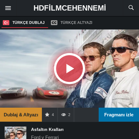
HDFILMCEHENNEMI
TÜRKÇE DUBLAJ
TÜRKÇE ALTYAZI
Dublaj & Altyazı
Fragmanı izle
4
2
Asfaltın Kralları
Ford v Ferrari