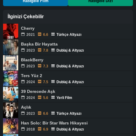
Rastgele Film
Rastgele Dizi
İlginizi Çekebilir
Cherry
2021
6.6
Türkçe Altyazı
Başka Bir Hayatta
2023
7.8
Dublaj & Altyazı
BlackBerry
2023
7.3
Dublaj & Altyazı
Ters Yüz 2
2024
7.5
Dublaj & Altyazı
39 Derecede Aşk
2024
5.6
Yerli Film
Açlık
2023
6.6
Türkçe Altyazı
Han Solo: Bir Star Wars Hikayesi
2018
6.9
Dublaj & Altyazı