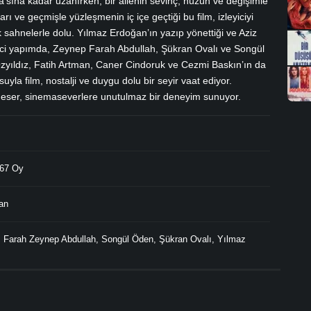
a’sına kadar uzanırken, bir ailenin sevinç, hüzün ve değişimle
arı ve geçmişle yüzleşmenin iç içe geçtiği bu film, izleyiciyi
ahnelerle dolu. Yılmaz Erdoğan’ın yazıp yönettiği ve Aziz
yici yapımda, Zeynep Farah Abdullah, Şükran Ovalı ve Songül
 Özyıldız, Fatih Artman, Caner Cindoruk ve Cezmi Baskın’ın da
yla film, nostalji ve duygu dolu bir seyir vaat ediyor.
z eser, sinemaseverlere unutulmaz bir deneyim sunuyor.
67 Oy
an
,
Farah Zeynep Abdullah
,
Songül Öden
,
Şükran Ovalı
,
Yılmaz