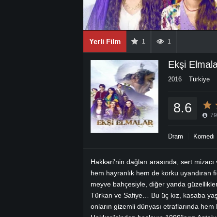
Yerli Film
1
1
Ekşi Elmala
2016
Türkiye
8.6
79
Dram
Komedi
Hakkari’nin dağları arasında, sert mizacı 
hem hayranlık hem de korku uyandıran figü
meyve bahçesiyle, diğer yanda güzellikler
Türkan ve Safiye… Bu üç kız, kasaba yaşa
onların gizemli dünyası etraflarında hem