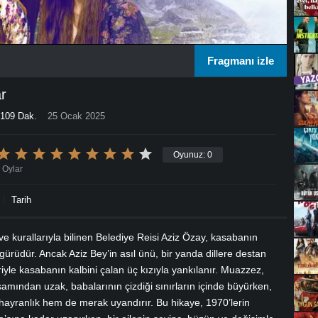
Fragmanı izle
r
109 Dak.
25 Ocak 2025
Oyunuz:
0
Oylar
Tarih
ve kurallarıyla bilinen Belediye Reisi Aziz Özay, kasabanın
rüdür. Ancak Aziz Bey’in asıl ünü, bir yanda dillere destan
iyle kasabanın kalbini çalan üç kızıyla yankılanır. Muazzez,
mından uzak, babalarının çizdiği sınırların içinde büyürken,
 hayranlık hem de merak uyandırır. Bu hikaye, 1970’lerin