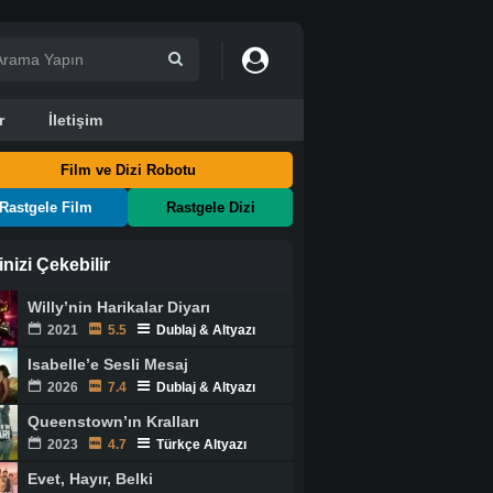
r
İletişim
Film ve Dizi Robotu
Rastgele Film
Rastgele Dizi
ginizi Çekebilir
Willy’nin Harikalar Diyarı
2021
5.5
Dublaj & Altyazı
Isabelle’e Sesli Mesaj
2026
7.4
Dublaj & Altyazı
Queenstown’ın Kralları
2023
4.7
Türkçe Altyazı
Evet, Hayır, Belki