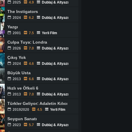
2025
4.9
Dublaj & Altyazı
The Instigators
2024
6.2
Dublaj & Altyazı
Yazgı
2001
7.5
Yerli Film
Culpa Tuya: Londra
2026
7.0
Dublaj & Altyazı
Çıkış Yok
2024
4.6
Dublaj & Altyazı
Büyük Usta
2013
6.6
Dublaj & Altyazı
Hızlı ve Öfkeli 6
2013
7.0
Dublaj & Altyazı
Türkler Geliyor: Adaletin Kılıcı
20192020
4.5
Yerli Film
Soygun Sanatı
2023
5.7
Dublaj & Altyazı