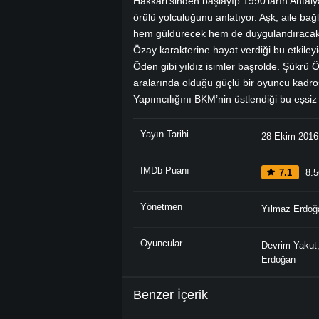
Hakkari’sinden başlayıp 1990’ların Antaly
örülü yolculuğunu anlatıyor. Aşk, aile bağl
hem güldürecek hem de duygulandıracak s
Özay karakterine hayat verdiği bu etkile
Öden gibi yıldız isimler başrolde. Şükrü
aralarında olduğu güçlü bir oyuncu kadrosu
Yapımcılığını BKM’nin üstlendiği bu eşsi
Yayın Tarihi
28 Ekim 2016
IMDb Puanı
7.1
8.5
Yönetmen
Yılmaz Erdoğ
Oyuncular
Devrim Yakut
Erdoğan
Benzer İçerik