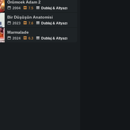
Örümcek Adam 2
2004
7.5
Dublaj & Altyazı
Bir Düşüşün Anatomisi
2023
7.6
Dublaj & Altyazı
Marmalade
2024
6.3
Dublaj & Altyazı