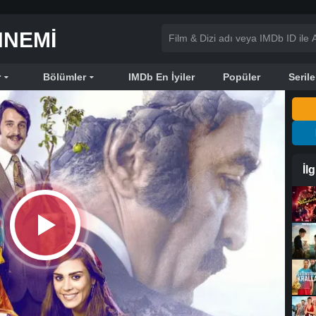
NNEMI
r
Bölümler
IMDb En İyiler
Popüler
Serile
İl