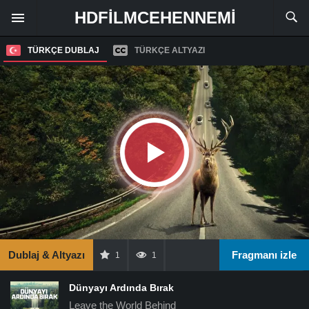
HDFILMCEHENNEMI
TÜRKÇE DUBLAJ
TÜRKÇE ALTYAZI
Dublaj & Altyazı
Fragmanı izle
1
1
Dünyayı Ardında Bırak
Leave the World Behind