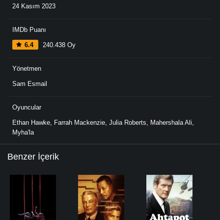
24 Kasım 2023
IMDb Puanı
6.4
240.438 Oy
Yönetmen
Sam Esmail
Oyuncular
Ethan Hawke
,
Farrah Mackenzie
,
Julia Roberts
,
Mahershala Ali
,
Myha'la
Benzer İçerik