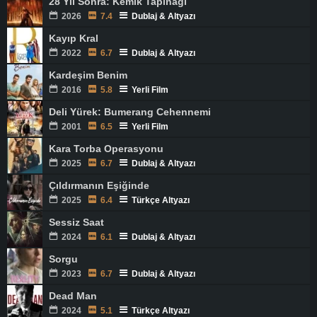
28 Yıl Sonra: Kemik Tapınağı
2026
7.4
Dublaj & Altyazı
Kayıp Kral
2022
6.7
Dublaj & Altyazı
Kardeşim Benim
2016
5.8
Yerli Film
Deli Yürek: Bumerang Cehennemi
2001
6.5
Yerli Film
Kara Torba Operasyonu
2025
6.7
Dublaj & Altyazı
Çıldırmanın Eşiğinde
2025
6.4
Türkçe Altyazı
Sessiz Saat
2024
6.1
Dublaj & Altyazı
Sorgu
2023
6.7
Dublaj & Altyazı
Dead Man
2024
5.1
Türkçe Altyazı