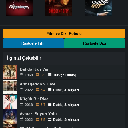
Film ve Dizi Robotu
Rastgele Film
Rastgele Dizi
İlginizi Çekebilir
Batıda Kan Var
1968
8.5
Türkçe Dublaj
Armageddon Time
2022
6.4
Dublaj & Altyazı
Küçük Bir Rica
2018
6.7
Dublaj & Altyazı
Avatar: Suyun Yolu
2022
7.5
Dublaj & Altyazı