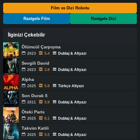
Film ve Dizi Robotu
Rastgele Film
Rastgele Dizi
İlginizi Çekebilir
Ölümcül Çarpışma
2023
5.4
Dublaj & Altyazı
Sevgili David
2023
3.9
Dublaj & Altyazı
Alpha
2025
5.9
Türkçe Altyazı
Son Durak 5
2011
5.9
Dublaj & Altyazı
Öteki Paris
2025
6.1
Dublaj & Altyazı
Takvim Katili
2025
5.5
Dublaj & Altyazı