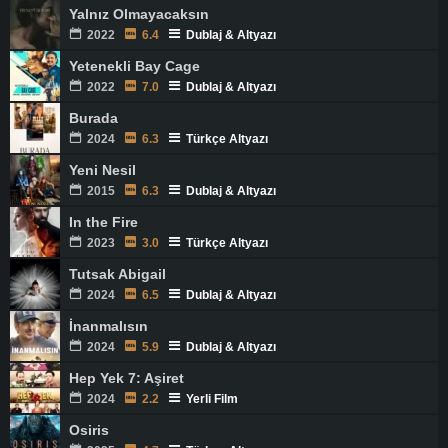
Yalnız Olmayacaksın
2022
6.4
Dublaj & Altyazı
Yetenekli Bay Cage
2022
7.0
Dublaj & Altyazı
Burada
2024
6.3
Türkçe Altyazı
Yeni Nesil
2015
6.3
Dublaj & Altyazı
In the Fire
2023
3.0
Türkçe Altyazı
Tutsak Abigail
2024
6.5
Dublaj & Altyazı
İnanmalısın
2024
5.9
Dublaj & Altyazı
Hep Yek 7: Aşiret
2024
2.2
Yerli Film
Osiris