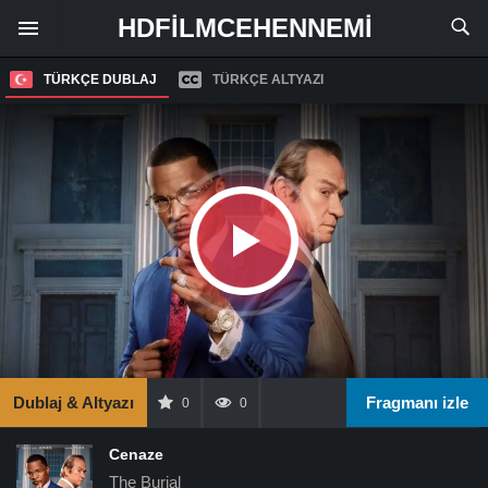
HDFILMCEHENNEMI
TÜRKÇE DUBLAJ
TÜRKÇE ALTYAZI
Dublaj & Altyazı
Fragmanı izle
0
0
Cenaze
The Burial