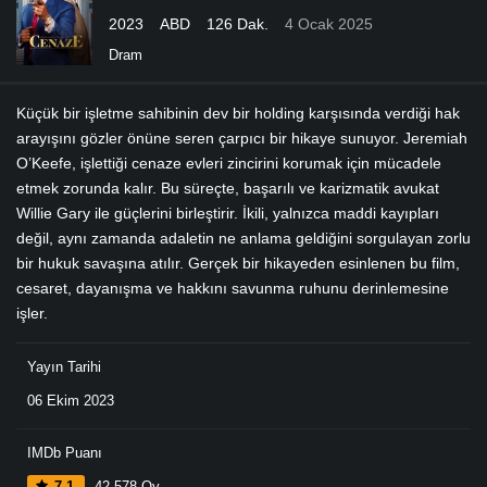
2023
ABD
126 Dak.
4 Ocak 2025
Dram
Küçük bir işletme sahibinin dev bir holding karşısında verdiği hak
arayışını gözler önüne seren çarpıcı bir hikaye sunuyor. Jeremiah
O’Keefe, işlettiği cenaze evleri zincirini korumak için mücadele
etmek zorunda kalır. Bu süreçte, başarılı ve karizmatik avukat
Willie Gary ile güçlerini birleştirir. İkili, yalnızca maddi kayıpları
değil, aynı zamanda adaletin ne anlama geldiğini sorgulayan zorlu
bir hukuk savaşına atılır. Gerçek bir hikayeden esinlenen bu film,
cesaret, dayanışma ve hakkını savunma ruhunu derinlemesine
işler.
Yayın Tarihi
06 Ekim 2023
IMDb Puanı
7.1
42.578 Oy