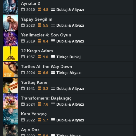
Aynalar 2
2010
4.8
Dublaj & Altyazı
Yapay Sevgilim
2023
5.5
Dublaj & Altyazı
Yenilmezler 4: Son Oyun
2019
8.4
Dublaj & Altyazı
12 Kızgın Adam
1957
9.0
Türkçe Dublaj
Turtles All the Way Down
2024
6.6
Türkçe Altyazı
Yurttaş Kane
1941
8.2
Dublaj & Altyazı
Transformers: Başlangıç
2024
7.6
Dublaj & Altyazı
Kara Yengeç
2022
5.7
Dublaj & Altyazı
Aşırı Doz