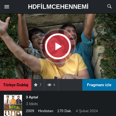
HDFILMCEHENNEMI
Türkçe Dublaj
Fragmanı izle
7
4
3 Aptal
3 Idiots
2009
Hindistan
170 Dak.
4 Şubat 2024