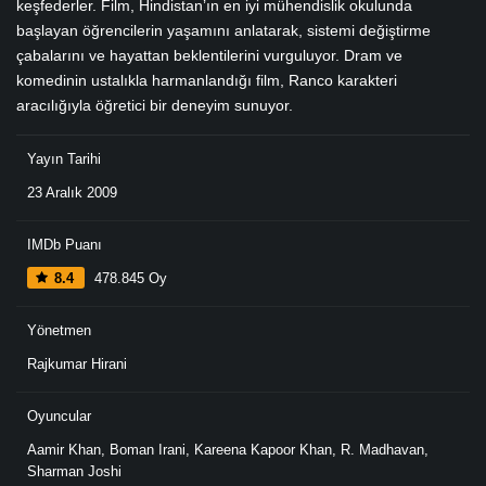
keşfederler. Film, Hindistan’ın en iyi mühendislik okulunda
başlayan öğrencilerin yaşamını anlatarak, sistemi değiştirme
çabalarını ve hayattan beklentilerini vurguluyor. Dram ve
komedinin ustalıkla harmanlandığı film, Ranco karakteri
aracılığıyla öğretici bir deneyim sunuyor.
Yayın Tarihi
23 Aralık 2009
IMDb Puanı
8.4
478.845 Oy
Yönetmen
Rajkumar Hirani
Oyuncular
Aamir Khan
,
Boman Irani
,
Kareena Kapoor Khan
,
R. Madhavan
,
Sharman Joshi