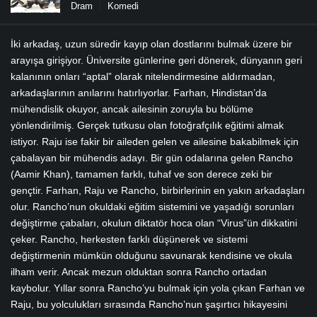
Dram
Komedi
İki arkadaş, uzun süredir kayıp olan dostlarını bulmak üzere bir
arayışa girişiyor. Üniversite günlerine geri dönerek, dünyanın geri
kalanının onları “aptal” olarak nitelendirmesine aldırmadan,
arkadaşlarının anılarını hatırlıyorlar. Farhan, Hindistan’da
mühendislik okuyor, ancak ailesinin zoruyla bu bölüme
yönlendirilmiş. Gerçek tutkusu olan fotoğrafçılık eğitimi almak
istiyor. Raju ise fakir bir aileden gelen ve ailesine bakabilmek için
çabalayan bir mühendis adayı. Bir gün odalarına gelen Rancho
(Aamir Khan), tamamen farklı, tuhaf ve son derece zeki bir
gençtir. Farhan, Raju ve Rancho, birbirlerinin en yakın arkadaşları
olur. Rancho’nun okuldaki eğitim sistemini ve yaşadığı sorunları
değiştirme çabaları, okulun diktatör hoca olan “Virus”ün dikkatini
çeker. Rancho, herkesten farklı düşünerek ve sistemi
değiştirmenin mümkün olduğunu savunarak kendisine ve okula
ilham verir. Ancak mezun olduktan sonra Rancho ortadan
kaybolur. Yıllar sonra Rancho’yu bulmak için yola çıkan Farhan ve
Raju, bu yolculukları sırasında Rancho’nun şaşırtıcı hikayesini