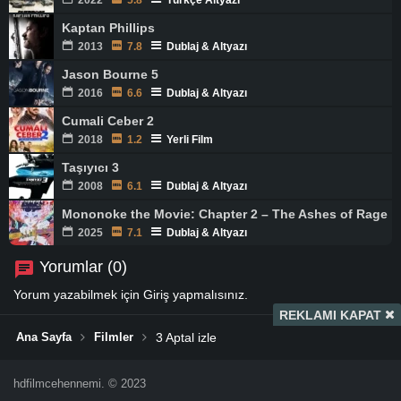
2022
5.8
Türkçe Altyazı
Kaptan Phillips
2013
7.8
Dublaj & Altyazı
Jason Bourne 5
2016
6.6
Dublaj & Altyazı
Cumali Ceber 2
2018
1.2
Yerli Film
Taşıyıcı 3
2008
6.1
Dublaj & Altyazı
Mononoke the Movie: Chapter 2 – The Ashes of Rage
2025
7.1
Dublaj & Altyazı
Yorumlar (0)
Yorum yazabilmek için
Giriş
yapmalısınız.
REKLAMI KAPAT
Ana Sayfa
Filmler
3 Aptal izle
hdfilmcehennemi. © 2023