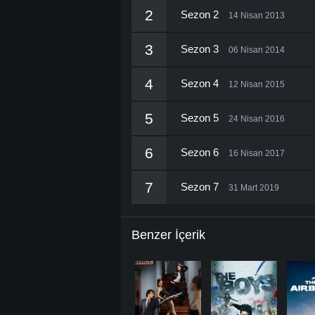
2
Sezon 2
14 Nisan 2013
3
Sezon 3
06 Nisan 2014
4
Sezon 4
12 Nisan 2015
5
Sezon 5
24 Nisan 2016
6
Sezon 6
16 Nisan 2017
7
Sezon 7
31 Mart 2019
Benzer İçerik