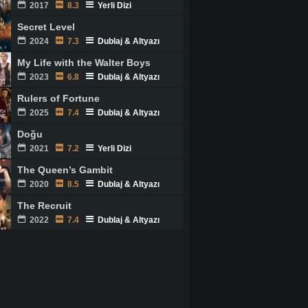
2017
8.3
Yerli Dizi
Secret Level
2024
7.3
Dublaj & Altyazı
My Life with the Walter Boys
2023
6.8
Dublaj & Altyazı
Rulers of Fortune
2025
7.4
Dublaj & Altyazı
Doğu
2021
7.2
Yerli Dizi
The Queen’s Gambit
2020
8.5
Dublaj & Altyazı
The Recruit
2022
7.4
Dublaj & Altyazı