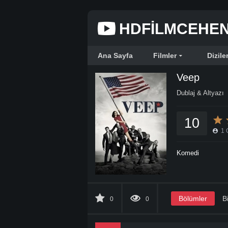
HDFILMCEHE
Ana Sayfa
Filmler
Dizile
Veep
Dublaj & Altyazı
10
1
Komedi
Bölümler
Bi
0
0