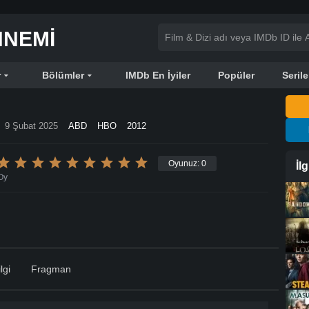
NNEMI
r
Bölümler
IMDb En İyiler
Popüler
Serile
9 Şubat 2025
ABD
HBO
2012
Oyunuz:
0
İl
Oy
lgi
Fragman