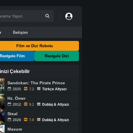
r
İletişim
Film ve Dizi Robotu
Rastgele Film
Rastgele Dizi
ginizi Çekebilir
Sandokan: The Pirate Prince
2025
7.2
Türkçe Altyazı
Hz. Ömer
2012
9.1
Dublaj & Altyazı
Steal
2026
7.0
Dublaj & Altyazı
Masum