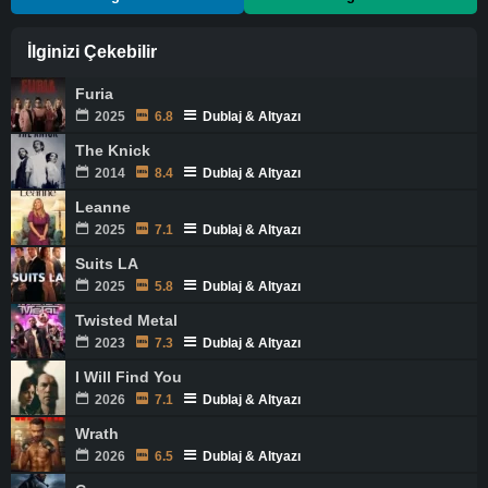
İlginizi Çekebilir
Furia
2025
6.8
Dublaj & Altyazı
The Knick
2014
8.4
Dublaj & Altyazı
Leanne
2025
7.1
Dublaj & Altyazı
Suits LA
2025
5.8
Dublaj & Altyazı
Twisted Metal
2023
7.3
Dublaj & Altyazı
I Will Find You
2026
7.1
Dublaj & Altyazı
Wrath
2026
6.5
Dublaj & Altyazı