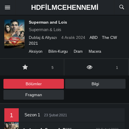
HDFILMCEHENNEMI
Superman and Lois
Superman & Lois
Dublaj & Altyazı
4 Aralık 2024
ABD
The CW
2021
Aksiyon
Bilim-Kurgu
Dram
Macera
5
1
Bölümler
Bilgi
Fragman
1
Sezon 1
23 Şubat 2021