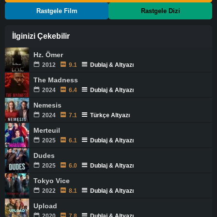
Rastgele Film
Rastgele Dizi
İlginizi Çekebilir
Hz. Ömer
2012
9.1
Dublaj & Altyazı
The Madness
2024
6.4
Dublaj & Altyazı
Nemesis
2024
7.1
Türkçe Altyazı
Merteuil
2025
6.1
Dublaj & Altyazı
Dudes
2025
6.0
Dublaj & Altyazı
Tokyo Vice
2022
8.1
Dublaj & Altyazı
Upload
2020
7.8
Dublaj & Altyazı