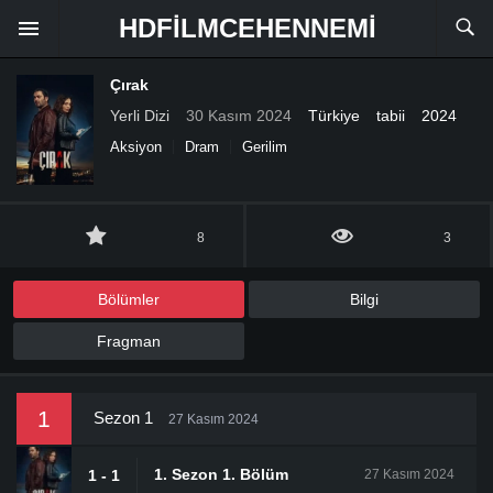
HDFILMCEHENNEMI
Çırak
Yerli Dizi
30 Kasım 2024
Türkiye
tabii
2024
Aksiyon
Dram
Gerilim
8
3
Bölümler
Bilgi
Fragman
1
Sezon 1
27 Kasım 2024
1. Sezon 1. Bölüm
1 - 1
27 Kasım 2024