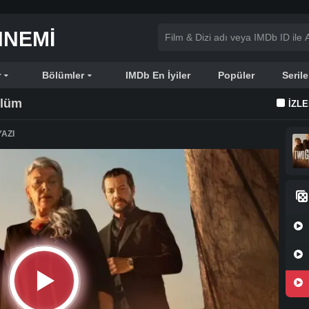
NNEMI
r
Bölümler
IMDb En İyiler
Popüler
Serile
ölüm
İZL
AZI