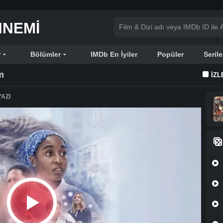
NNEMI
r
Bölümler
IMDb En İyiler
Popüler
Serile
m
İZL
AZI