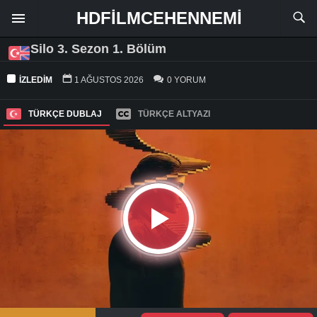
HDFILMCEHENNEMI
Silo 3. Sezon 1. Bölüm
İZLEDIM
1 AĞUSTOS 2026
0 YORUM
TÜRKÇE DUBLAJ
TÜRKÇE ALTYAZI