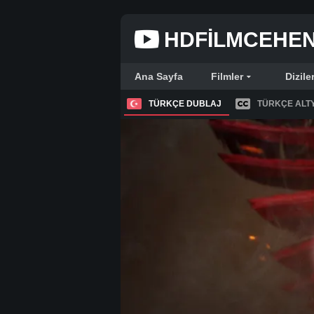
HDFILMCEHE
Ana Sayfa
Filmler
Dizile
TÜRKÇE DUBLAJ
TÜRKÇE ALTY