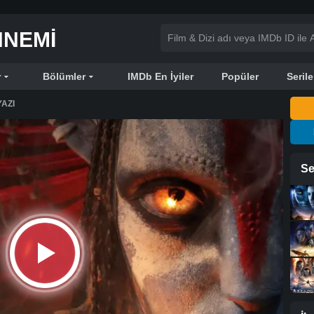
NNEMI
r
Bölümler
IMDb En İyiler
Popüler
Serile
AZI
Se