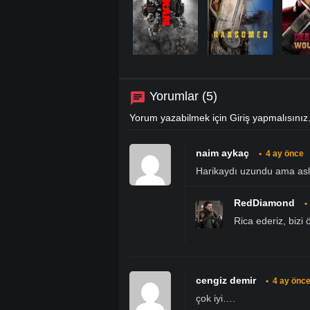
Yorumlar (5)
Yorum yazabilmek için
Giriş
yapmalısınız
naim aykaç
•
4 ay önce
Harikaydı uzundu ama asla 
RedDiamond
•
Rica ederiz, bizi ö
cengiz demir
•
4 ay önc
çok iyi….