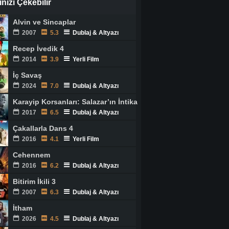
ginizi Çekebilir
Alvin ve Sincaplar
2007
5.3
Dublaj & Altyazı
Recep İvedik 4
2014
3.9
Yerli Film
İç Savaş
2024
7.0
Dublaj & Altyazı
Karayip Korsanları: Salazar’ın İntikamı
2017
6.5
Dublaj & Altyazı
Çakallarla Dans 4
2016
4.1
Yerli Film
Cehennem
2016
6.2
Dublaj & Altyazı
Bitirim İkili 3
2007
6.3
Dublaj & Altyazı
İtham
2026
4.5
Dublaj & Altyazı