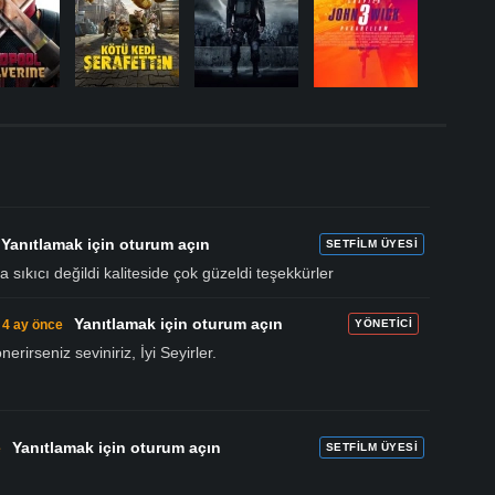
.
Yanıtlamak için oturum açın
SETFILM ÜYESI
sıkıcı değildi kaliteside çok güzeldi teşekkürler
Yanıtlamak için oturum açın
4 ay önce
YÖNETICI
nerirseniz seviniriz, İyi Seyirler.
Yanıtlamak için oturum açın
e
SETFILM ÜYESI