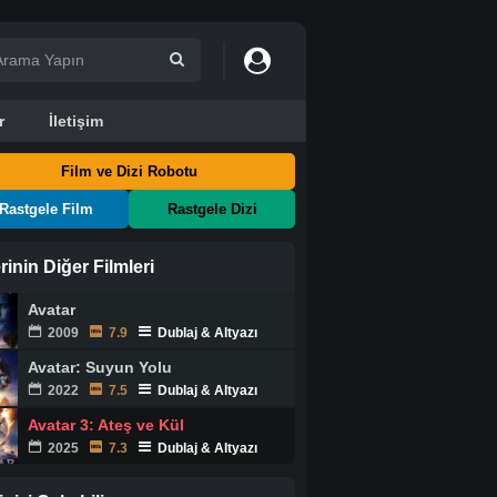
r
İletişim
Film ve Dizi Robotu
Rastgele Film
Rastgele Dizi
rinin Diğer Filmleri
Avatar
2009
7.9
Dublaj & Altyazı
Avatar: Suyun Yolu
2022
7.5
Dublaj & Altyazı
Avatar 3: Ateş ve Kül
2025
7.3
Dublaj & Altyazı