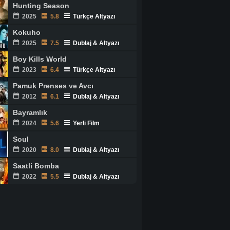
Hunting Season
2025
5.8
Türkçe Altyazı
Kokuho
2025
7.5
Dublaj & Altyazı
Boy Kills World
2023
6.4
Türkçe Altyazı
Pamuk Prenses ve Avcı
2012
6.1
Dublaj & Altyazı
Bayramlık
2024
5.6
Yerli Film
Soul
2020
8.0
Dublaj & Altyazı
Saatli Bomba
2022
5.5
Dublaj & Altyazı