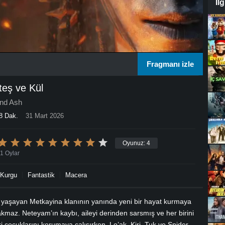
İl
Fragmanı izle
teş ve Kül
and Ash
8 Dak.
31 Mart 2026
Oyunuz:
4
1
Oylar
-Kurgu
Fantastik
Macera
de yaşayan Metkayina klanının yanında yeni bir hayat kurmaya
rakmaz. Neteyam’ın kaybı, aileyi derinden sarsmış ve her birini
tiri çocuklarını korumaya çalışırken, Lo’ak, Kiri, Tuk ve Spider