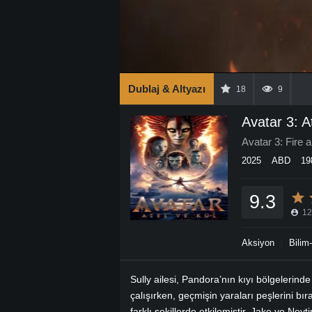
Dublaj & Altyazı
18
9
Avatar 3: A
Avatar 3: Fire 
2025
ABD
19
9.3
12
Aksiyon
Bilim
Sully ailesi, Pandora’nın kıyı bölgelerin
çalışırken, geçmişin yaraları peşlerini bı
farklı şekillerde etkilemiştir. Jake ve Ney