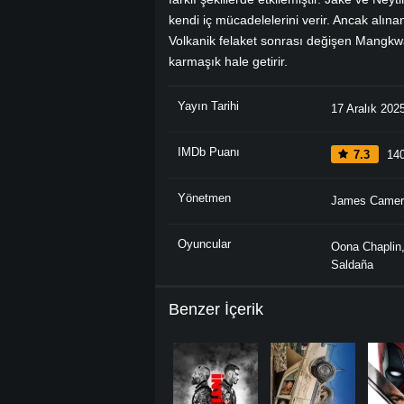
kendi iç mücadelelerini verir. Ancak alınan
Volkanik felaket sonrası değişen Mangkwa
karmaşık hale getirir.
Yayın Tarihi
17 Aralık 202
IMDb Puanı
7.3
140
Yönetmen
James Camer
Oyuncular
Oona Chaplin
Saldaña
Benzer İçerik